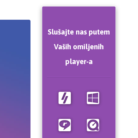
Slušajte nas putem
Vaših omiljenih
player-a