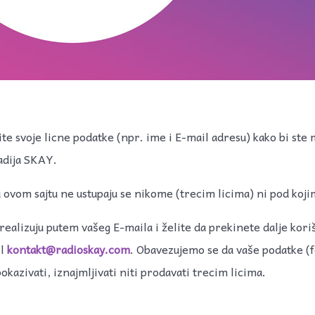
e svoje licne podatke (npr. ime i E-mail adresu) kako bi ste 
Radija SKAY.
a ovom sajtu ne ustupaju se nikome (trecim licima) ni pod koji
 realizuju putem vašeg E-maila i želite da prekinete dalje kori
il
kontakt@radioskay.com
. Obavezujemo se da vaše podatke (
okazivati, iznajmljivati niti prodavati trecim licima.