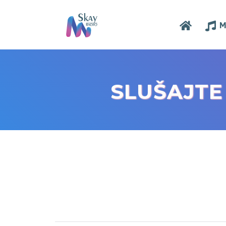
M
SLUŠAJT