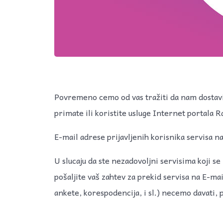
Povremeno cemo od vas tražiti da nam dostavit
primate ili koristite usluge Internet portala 
E-mail adrese prijavljenih korisnika servisa n
U slucaju da ste nezadovoljni servisima koji se
pošaljite vaš zahtev za prekid servisa na E-ma
ankete, korespodencija, i sl.) necemo davati, p