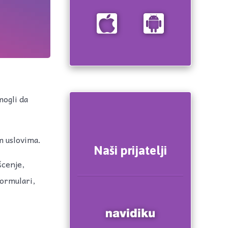
mogli da
m uslovima.
Naši prijatelji
šcenje,
formulari,