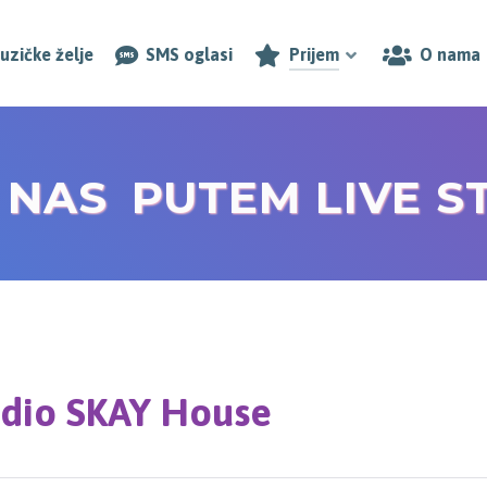
uzičke želje
SMS oglasi
Prijem
O nama
E NAS
PUT
EM
LI
VE
S
NA
NA
88.9
97.7
MHZ 
MHZ 
dio SKAY House