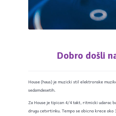
Dobro došli n
House (haus) je muzicki stil elektronske muzi
sedamdesetih.
Za House je tipican 4/4 takt, ritmicki udarac b
drugu cetvrtinku. Tempo se obicno krece oko 1