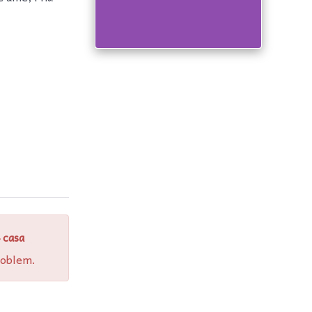
 casa
roblem.