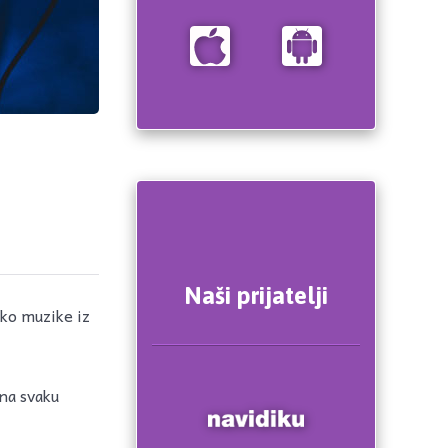
Naši prijatelji
sko muzike iz
 na svaku