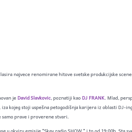
 plasira najvece renomirane hitove svetske produkcijske scene 
novan je
David Slavkovic
, poznatiji kao
DJ FRANK
. Mlad, pers
iza kojeg stoji uspešna petogodišnja karijera iz oblasti DJ-in
e samo prave i proverene stvari.
se u okviru emisije "Skay radio SHOW " i to od 19:00h. Sta sv