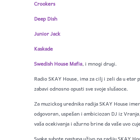
Crookers
Deep Dish
Junior Jack
Kaskade
Swedish House Mafia
, i mnogi drugi.
Radio SKAY House, ima za cilj i zeli da u etar
zabavi odnosno opusti sve svoje slušaoce.
Za muzickog urednika radija SKAY House ime
odgovoran, uspešan i ambiciozan DJ iz Vranja, 
vaša ocekivanja i ažurno brine da vaše uvo cuj
Svake subote nastupa uživo na radiju SKAY Hou