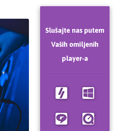
Slušajte nas putem
Vaših omiljenih
player-a