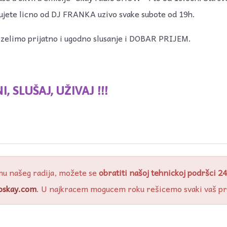
 cujete licno od DJ FRANKA uzivo svake subote od 19h.
zelimo prijatno i ugodno slusanje i DOBAR PRIJEM.
, SLUŠAJ, UŽIVAJ !!!
mu našeg radija, možete se
obratiti našoj tehnickoj podršci 24
oskay.com
. U najkracem mogucem roku rešicemo svaki vaš p