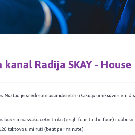
a kanal Radija SKAY - House
ke. Nastao je sredinom osamdesetih u Cikagu umiksavanjem di
as bubnja na svaku cetvrtinku (engl. four to the four) i dobosa
20 taktova u minuti (beat per minute).