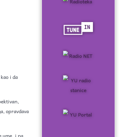
kao i da
pektivan,
ga, opravdava
e ume, i na