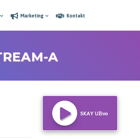
Marketing
Kontakt
TRE
AM-A
FM
FM
STEREO
STEREO
SKAY Uživo